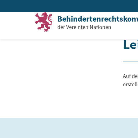
Zum Inhalt springen
Sie sind hier:
Startseite
Leichte Sprache
Behindertenrechtskon
der Vereinten Nationen
Le
Le
Auf de
erstell