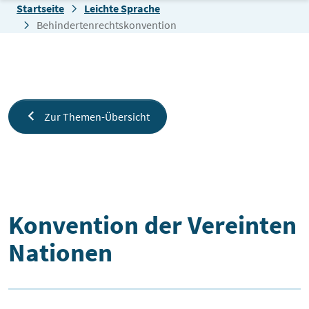
Zum Inhalt springen
Startseite
Leichte Sprache
Behindertenrechtskonvention
Zur Themen-Übersicht
Behindertenrechtskonvention
Konvention der Vereinten
Nationen